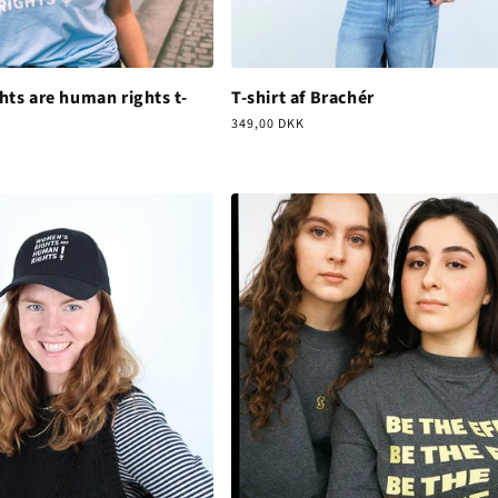
ts are human rights t-
T-shirt af Brachér
Normalpris
349,00 DKK