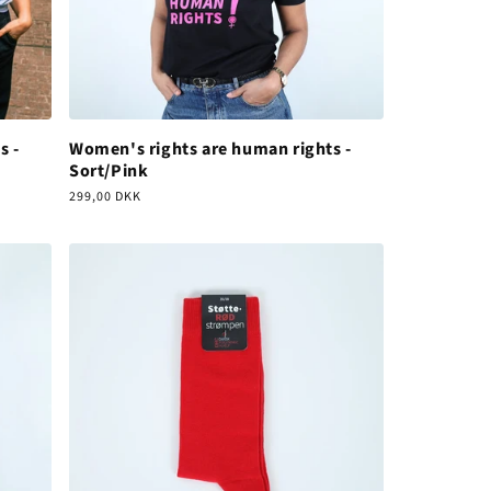
s -
Women's rights are human rights -
Sort/Pink
Normalpris
299,00 DKK