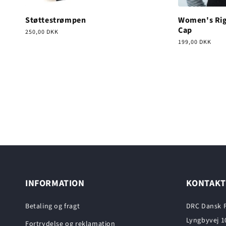
Støttestrømpen
Women's Rig
Cap
Normalpris
250,00 DKK
Normalpris
199,00 DKK
INFORMATION
KONTAKT
Betaling og fragt
DRC Dansk F
Lyngbyvej 1
Fortrydelse og reklamation