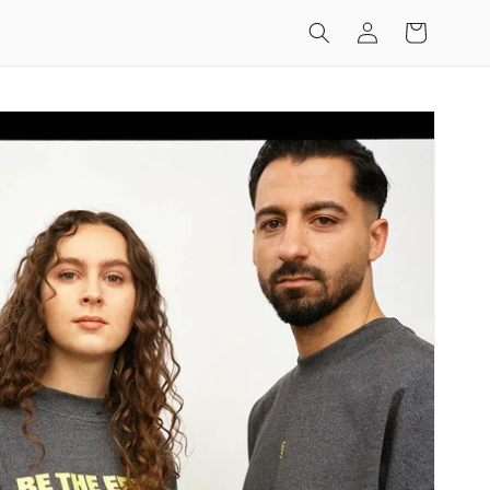
Log
Indkøbskurv
ind