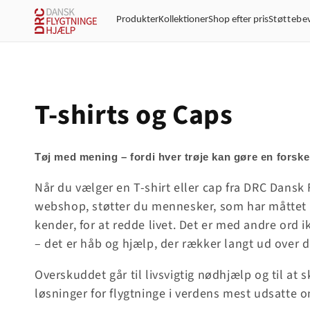
Gå til
indhold
Produkter
Kollektioner
Shop efter pris
Støttebe
K
T-shirts og Caps
o
Tøj med mening – fordi hver trøje kan gøre en forske
l
Når du vælger en T-shirt eller cap fra DRC Dansk
webshop, støtter du mennesker, som har måttet f
l
kender, for at redde livet. Det er med andre ord i
– det er håb og hjælp, der rækker langt ud over 
e
Overskuddet går til livsvigtig nødhjælp og til at 
k
løsninger for flygtninge i verdens mest udsatte 