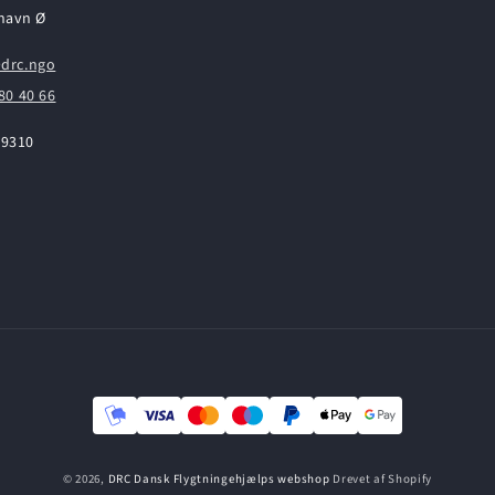
havn Ø
drc.ngo
80 40 66
99310
© 2026,
DRC Dansk Flygtningehjælps webshop
Drevet af Shopify