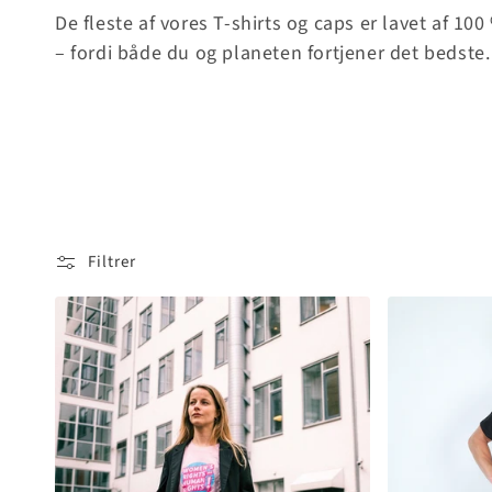
t
De fleste af vores T-shirts og caps er lavet af 1
– fordi både du og planeten fortjener det bedste.
i
o
n
:
Filtrer