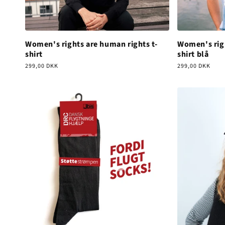
Women's rights are human rights t-
Women's righ
shirt
shirt blå
Normalpris
299,00 DKK
Normalpris
299,00 DKK