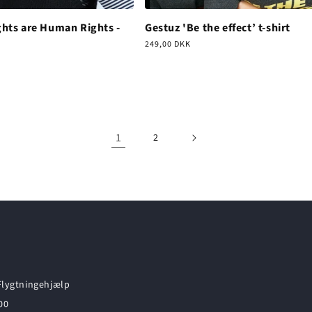
hts are Human Rights -
Gestuz 'Be the effect’ t-shirt
Normalpris
249,00 DKK
1
2
lygtningehjælp
00