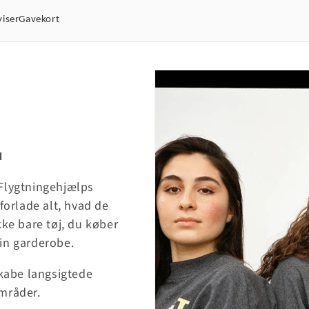
viser
Gavekort
l
 Flygtningehjælps
orlade alt, hvad de
kke bare tøj, du køber
din garderobe.
skabe langsigtede
områder.